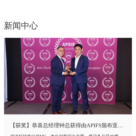
新闻中心
【获奖】恭喜总经理钟总获得由APIFS颁布亚太
区可持续创新企业奖