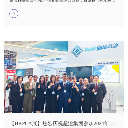
超淦科技推出的MC一体化创新综合方案，将设备与药水捆绑
销售的作为创新性的解决方案，为客户简化采购流程，降低成
本，提升效率与质量，提供一站式服务。秉承着“自利利他”的
>
公司文化，我们在为客户解决问题的同时，也同样深耕行业持
续为客户提供更物美价廉的服务，为自己与客户持续盈利。
【HKPCA展】热烈庆祝超淦集团参加2024年